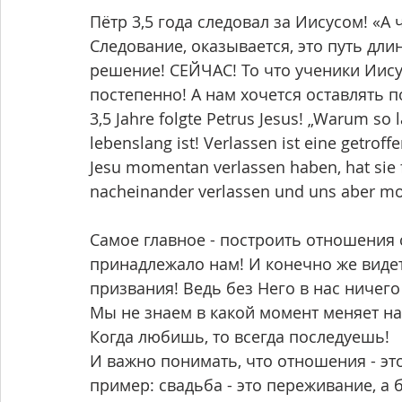
Пётр 3,5 года следовал за Иисусом! «А ч
Следование, оказывается, это путь дли
решение! СЕЙЧАС! То что ученики Иису
постепенно! А нам хочется оставлять п
3,5 Jahre folgte Petrus Jesus! „Warum so l
lebenslang ist! Verlassen ist eine getrof
Jesu momentan verlassen haben, hat sie 
nacheinander verlassen und uns aber mo
Самое главное - построить отношения с
принадлежало нам! И конечно же видеть
призвания! Ведь без Него в нас ничего
Мы не знаем в какой момент меняет на
Когда любишь, то всегда последуешь!
И важно понимать, что отношения - э
пример: свадьба - это переживание, а б