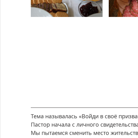
Тема называлась «Войди в своё призва
Пастор начала с личного свидетельства
Мы пытаемся сменить место жительства