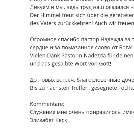
Ликуем и мы, ведь труд наш оказался н
Der Himmel freut sich über die geretteten 
des Vaters zurückkehren! Auch wir freuen
Огромное спасибо пастор Надежда за т
сердце и за помазанное слово от Бога!
Vielen Dank Pastorin Nadezda für deinen 
und das gesalbte Wort von Gott! 
До новых встреч, благословенные доче
Bis zu nächsten Treffen, gesegnete Töchte
Kommentare:
Служение мне очень понравилось имен
Элизабет Кеск