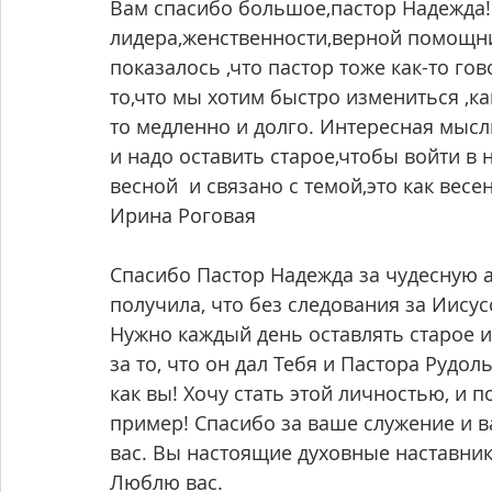
Вам спасибо большое,пастор Надежда!
лидера,женственности,верной помощни
показалось ,что пастор тоже как-то гов
то,что мы хотим быстро измениться ,ка
то медленно и долго. Интересная мысль
и надо оставить старое,чтобы войти в 
весной  и связано с темой,это как вес
Ирина Роговая
Спасибо Пастор Надежда за чудесную ат
получила, что без следования за Иисус
Нужно каждый день оставлять старое и 
за то, что он дал Тебя и Пастора Рудол
как вы! Хочу стать этой личностью, и 
пример! Спасибо за ваше служение и в
вас. Вы настоящие духовные наставник
Люблю вас.