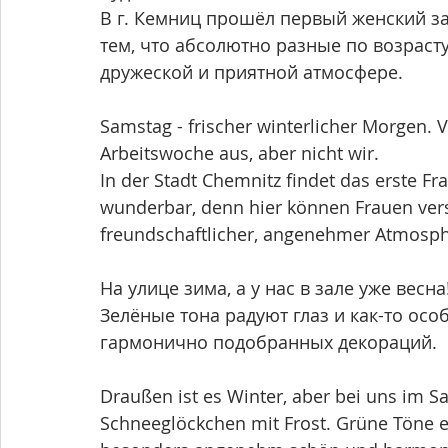
В г. Кемниц прошёл первый женский зав
тем, что абсолютно разные по возрасту
дружеской и приятной атмосфере.
Samstag - frischer winterlicher Morgen. 
Arbeitswoche aus, aber nicht wir.
In der Stadt Chemnitz findet das erste Fra
wunderbar, denn hier können Frauen vers
freundschaftlicher, angenehmer Atmosp
На улице зима, а у нас в зале уже весн
Зелёные тона радуют глаз и как-то осо
гармонично подобранных декораций.
Draußen ist es Winter, aber bei uns im Sa
Schneeglöckchen mit Frost. Grüne Töne e