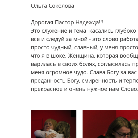
Ольга Соколова
Дорогая Пастор Надежда!!!
Это служение и тема  касались глубоко
все и следуй за мной - это слово работ
просто чудный, славный, у меня просто 
что я в шоке. Женщина, которая вообщ
варилась в своих болях, согласилась пр
меня огромное чудо. Слава Богу за вас
преданность Богу, смиренность и терп
прекрасное и очень нужное нам Слово