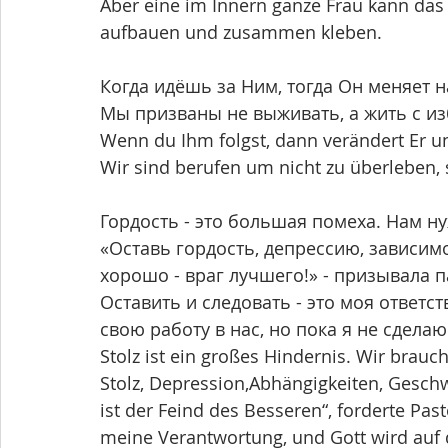
Aber eine im Innern ganze Frau kann das
aufbauen und zusammen kleben. 
Когда идёшь за Ним, тогда Он меняет н
Мы призваны не выживать, а жить с и
Wenn du Ihm folgst, dann verändert Er uns
Wir sind berufen um nicht zu überleben, 
Гордость - это большая помеха. Нам н
«Оставь гордость, депрессию, зависимос
хорошо - враг лучшего!» - призывала 
Оставить и следовать - это моя ответст
свою работу в нас, но пока я не сделаю
Stolz ist ein großes Hindernis. Wir brau
Stolz, Depression,Abhängigkeiten, Geschw
ist der Feind des Besseren“, forderte Past
meine Verantwortung, und Gott wird auf d