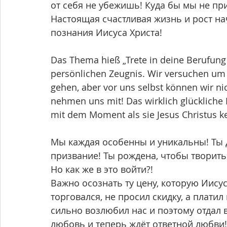
от себя не убежишь! Куда бы мы не при
Настоящая счастливая жизнь и рост на
познания Иисуса Христа!
Das Thema hieß „Trete in deine Berufung 
persönlichen Zeugnis. Wir versuchen um 
gehen, aber vor uns selbst können wir ni
nehmen uns mit! Das wirklich glücklich
mit dem Moment als sie Jesus Christus k
Мы каждая особенны и уникальны! Ты дл
призвание! Ты рождена, чтобы творить 
Но как же в это войти?! 
Важно осознать ту цену, которую Иисус
торговался, не просил скидку, а плати
сильно возлюбил нас и поэтому отдал в
любовь и теперь ждёт ответной любви!